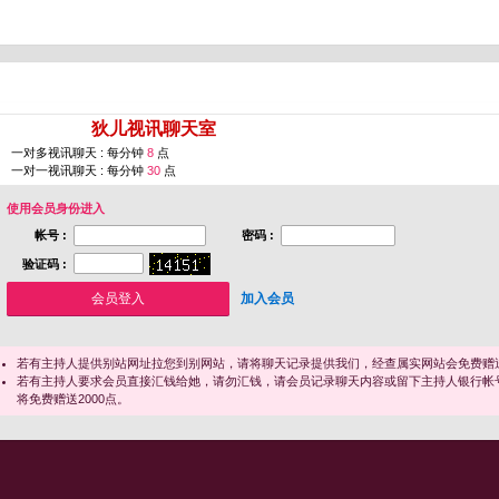
您即将进入 [
狄儿视讯聊天室
]
一对多视讯聊天 : 每分钟
8
点
一对一视讯聊天 : 每分钟
30
点
使用会员身份进入
帐号 :
密码 :
验证码 :
加入会员
若有主持人提供别站网址拉您到别网站，请将聊天记录提供我们，经查属实网站会免费赠送
若有主持人要求会员直接汇钱给她，请勿汇钱，请会员记录聊天内容或留下主持人银行帐
将免费赠送2000点。