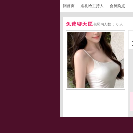
回首页
送礼给主持人
会员购点
免費聊天區
包厢内人数 ： 0 人