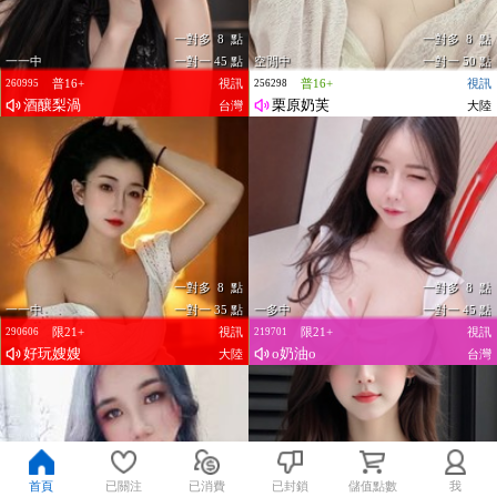
一對多 8 點
一對多 8 點
一一中
一對一 45 點
空閒中
一對一 50 點
普16+
視訊
普16+
視訊
260995
256298
酒釀梨渦
栗原奶芙
台灣
大陸
一對多 8 點
一對多 8 點
一一中
一對一 35 點
一多中
一對一 45 點
限21+
視訊
限21+
視訊
290606
219701
好玩嫂嫂
o奶油o
大陸
台灣
首頁
已關注
已消費
已封鎖
儲值點數
我