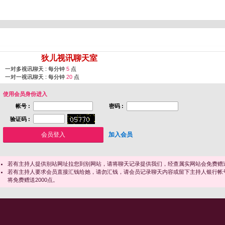
您即将进入 [
狄儿视讯聊天室
]
一对多视讯聊天 : 每分钟
5
点
一对一视讯聊天 : 每分钟
20
点
使用会员身份进入
帐号 :
密码 :
验证码 :
加入会员
若有主持人提供别站网址拉您到别网站，请将聊天记录提供我们，经查属实网站会免费赠送
若有主持人要求会员直接汇钱给她，请勿汇钱，请会员记录聊天内容或留下主持人银行帐
将免费赠送2000点。