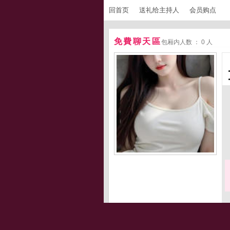
回首页
送礼给主持人
会员购点
免費聊天區
包厢内人数 ： 0 人