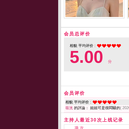
会员总评价
相貌 平均评价 :
5.00
分
会员评价
相貌 平均评价 :
筱洸
的評論： 姐姐可是很悶騷的
( 202
主持人最近30次上线记录
项 次