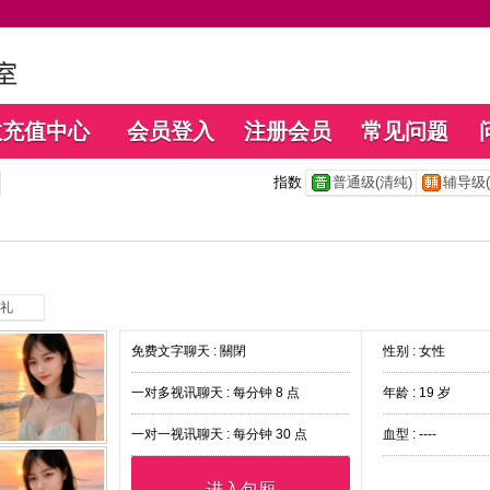
数充值中心
会员登入
注册会员
常见问题
指数
普通级(清纯)
辅导级(
礼
免费文字聊天 :
關閉
性别 : 女性
一对多视讯聊天 :
每分钟 8 点
年龄 : 19 岁
一对一视讯聊天 :
每分钟 30 点
血型 : ----
进入包厢