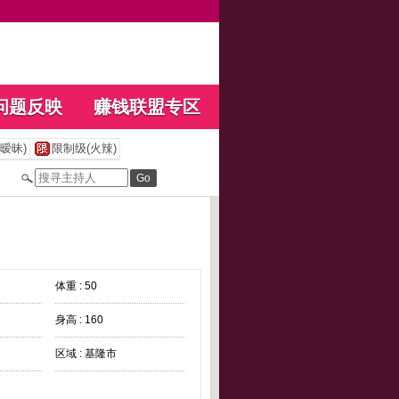
问题反映
赚钱联盟专区
暧昧)
限制级(火辣)
体重 : 50
身高 : 160
区域 : 基隆市