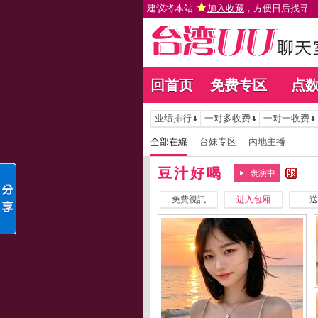
建议将本站
加入收藏
，方便日后找寻
回首页
免费专区
点
业绩排行
一对多收费
一对一收费
全部在線
台妹专区
內地主播
豆汁好喝
表演中
免費視訊
进入包厢
送