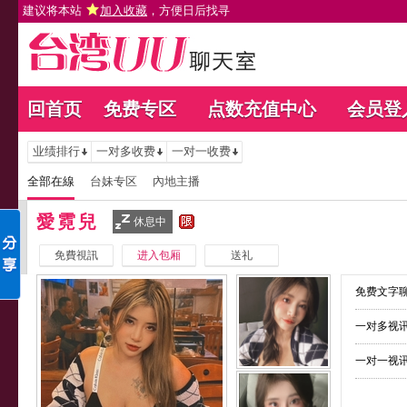
建议将本站
加入收藏
，方便日后找寻
回首页
免费专区
点数充值中心
会员登
业绩排行
一对多收费
一对一收费
全部在線
台妹专区
內地主播
愛霓兒
休息中
免費視訊
进入包厢
送礼
免费文字聊
一对多视讯
一对一视讯