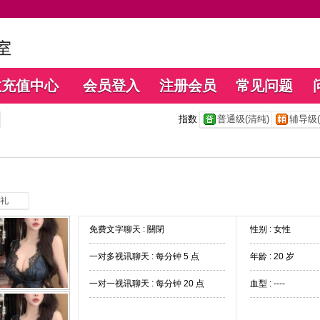
数充值中心
会员登入
注册会员
常见问题
指数
普通级(清纯)
辅导级(
礼
免费文字聊天 :
關閉
性别 : 女性
一对多视讯聊天 :
每分钟 5 点
年龄 : 20 岁
一对一视讯聊天 :
每分钟 20 点
血型 : ----