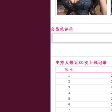
会员总评价
主持人最近30次上线记录
项 次
1
2
3
4
5
6
7