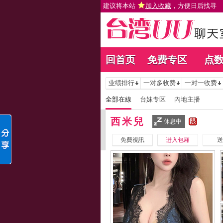
建议将本站
加入收藏
，方便日后找寻
回首页
免费专区
点
业绩排行
一对多收费
一对一收费
全部在線
台妹专区
內地主播
西米兒
休息中
免費視訊
进入包厢
送