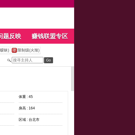
问题反映
赚钱联盟专区
暧昧)
限制级(火辣)
体重 : 45
身高 : 164
区域 : 台北市