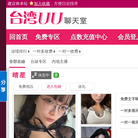
建议将本站
加入收藏
，方便日后找寻
回首页
免费专区
点数充值中心
会员登
业绩排行
一对多收费
一对一收费
全部在線
台妹专区
內地主播
晴星
休息中
免費視訊
进入包厢
送礼
免费文字聊
一对多视讯
一对一视讯